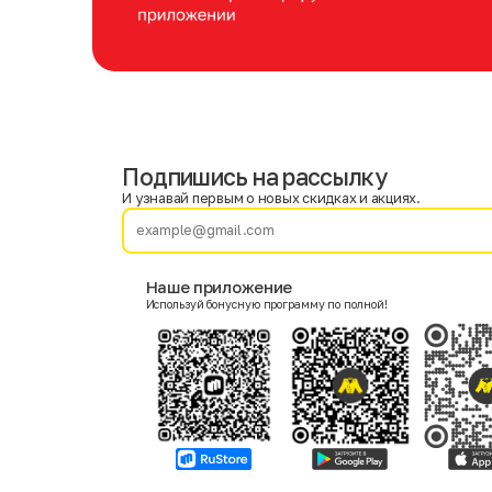
Подпишись на рассылку
Имя
Фамилия
И узнавай первым о новых скидках и акциях.
E-mail
Наше приложение
Используй бонусную программу по полной!
Пол
Мужской
Женский
Согласие на получение чеков по электронной почте