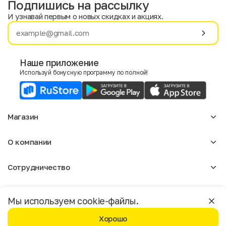
Подпишись на рассылку
И узнавай первым о новых скидках и акциях.
Имя
Фамилия
Наше приложение
Используй бонусную программу по полной!
E-mail
Пол
Магазин
Мужской
Женский
Женское
О компании
Мужское
Согласие на получение чеков по электронной почте
Аксессуары
О нас
Детское
Сотрудничество
Отзывы
Блог
Оптовикам
Вакансии
Помощь
Москва
Арендодателям
Магазины
Мы используем cookie-файлы.
Реклама
Доставка и оплата
Бонусная программа
Хорошо
Условия возврата
Условия пользования
Политика конфиденциальности
©️ Мегахенд 2026. Все права защищены.