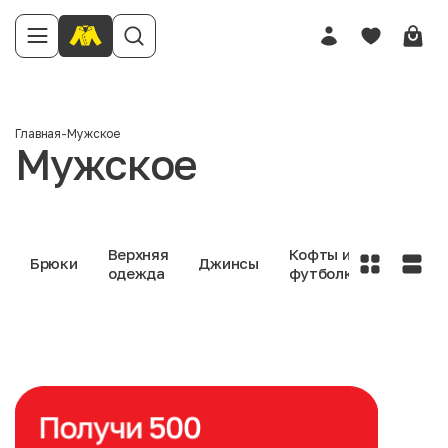
Главная
-
Мужское
Мужское
Верхняя
Кофты и
Нижне
Брюки
Джинсы
одежда
футболки
белье