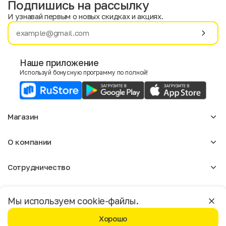
Подпишись на рассылку
И узнавай первым о новых скидках и акциях.
Имя
Фамилия
Наше приложение
Используй бонусную программу по полной!
E-mail
Пол
Магазин
Мужской
Женский
Женское
О компании
Мужское
Согласие на получение чеков по электронной почте
Аксессуары
О нас
Детское
Сотрудничество
Отзывы
Блог
Оптовикам
Вакансии
Помощь
Москва
Арендодателям
Магазины
Мы используем cookie-файлы.
Реклама
Доставка и оплата
Бонусная программа
Хорошо
Условия возврата
Условия пользования
Политика конфиденциальности
©️ Мегахенд 2026. Все права защищены.