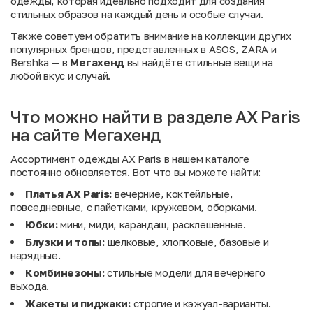
одежды, которая идеально подходит для создания
стильных образов на каждый день и особые случаи.
Также советуем обратить внимание на коллекции других
популярных брендов, представленных в
ASOS
,
ZARA
и
Bershka
— в
Мегахенд
вы найдёте стильные вещи на
любой вкус и случай.
Что можно найти в разделе AX Paris
на сайте Мегахенд
Ассортимент одежды AX Paris в нашем каталоге
постоянно обновляется. Вот что вы можете найти:
Платья AX Paris:
вечерние, коктейльные,
повседневные, с пайетками, кружевом, оборками.
Юбки:
мини, миди, карандаш, расклешенные.
Блузки и топы:
шелковые, хлопковые, базовые и
нарядные.
Комбинезоны:
стильные модели для вечернего
выхода.
Жакеты и пиджаки:
строгие и кэжуал-варианты.